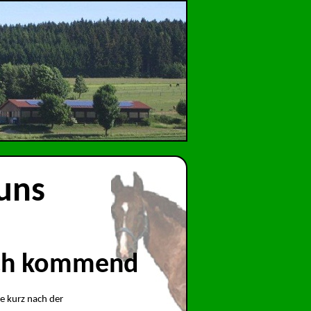
 uns
rch kommend
e kurz nach der